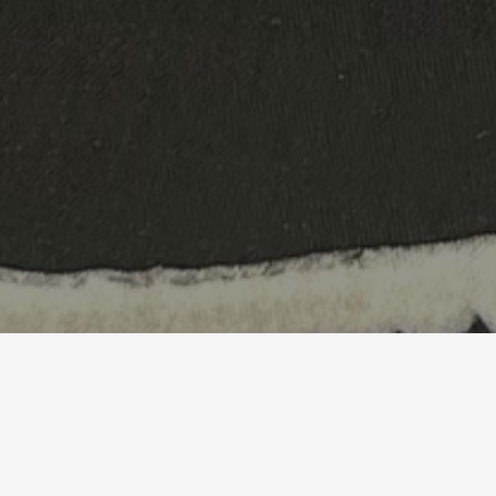
La muestra estará abierta hasta el 30 de noviembre, un
contemporánea.