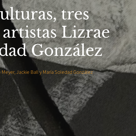
lturas, tres
 artistas Lizrae
edad González
ae Meyer, Jackie Ball y María Soledad González